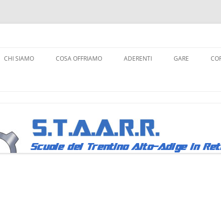
a Robotica
CHI SIAMO
COSA OFFRIAMO
ADERENTI
GARE
COR
ROBOCUPJUNIO
L
FIRST LEGO LEA
A
WRO
C
LINK AI REGOLA
Y
R