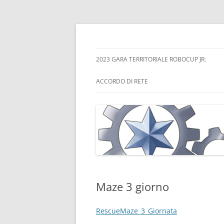
Skip
to
content
Scuole del Trentino Alto-Adige in Rete per l
STAARR
2023 GARA TERRITORIALE ROBOCUP JR:
ACCORDO DI RETE
Maze 3 giorno
RescueMaze_3_Giornata