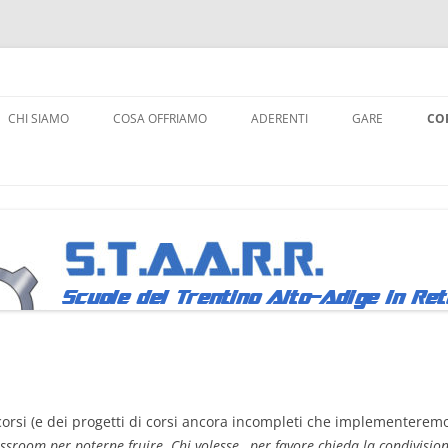
a Robotica
CHI SIAMO
COSA OFFRIAMO
ADERENTI
GARE
CO
ROBOCUPJUNIO
L
FIRST LEGO LEA
A
WRO
C
LINK AI REGOLA
Y
R
corsi (e dei progetti di corsi ancora incompleti che implementer
lassroom per poterne fruire. Chi volesse , per favore chieda la condivisio