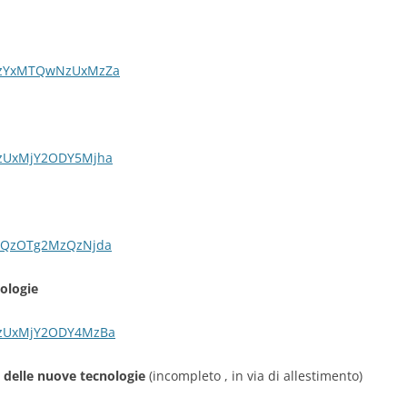
c/NzYxMTQwNzUxMzZa
/NzUxMjY2ODY5Mjha
/NjQzOTg2MzQzNjda
ologie
/NzUxMjY2ODY4MzBa
ca delle nuove tecnologie
(incompleto , in via di allestimento)