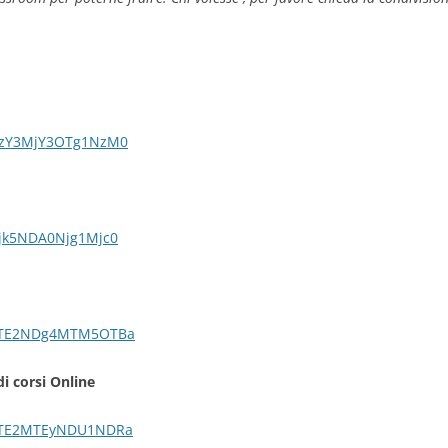
/MzY3MjY3OTg1NzM0
/Mjk5NDA0Njg1Mjc0
c/OTE2NDg4MTM5OTBa
i corsi Online
c/OTE2MTEyNDU1NDRa