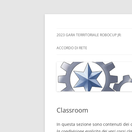
Skip
to
content
Scuole del Trentino Alto-Adige in Rete per l
STAARR
2023 GARA TERRITORIALE ROBOCUP JR:
ACCORDO DI RETE
Classroom
In questa sezione sono contenuti dei 
la condivisione esplicita dei vari corsi c