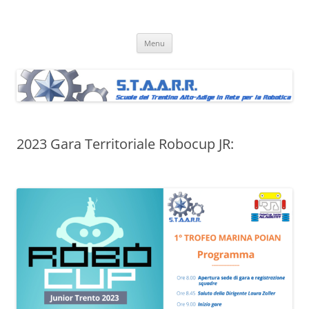
Skip
to
STAARR
content
Scuole del Trentino Alto-Adige in Rete per la Robotica
Menu
2023 Gara Territoriale Robocup JR: