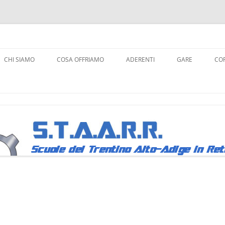
a Robotica
CHI SIAMO
COSA OFFRIAMO
ADERENTI
GARE
COR
ROBOCUPJUNIO
L
FIRST LEGO LEA
A
WRO
C
LINK AI REGOLA
Y
R