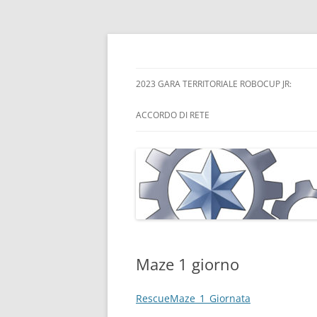
Skip
to
content
Scuole del Trentino Alto-Adige in Rete per l
STAARR
2023 GARA TERRITORIALE ROBOCUP JR:
ACCORDO DI RETE
Maze 1 giorno
RescueMaze_1_Giornata